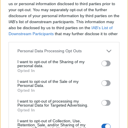
( Csak a weboldal weblaphoz ...
us or personal information disclosed to third parties prior to
your opt-out. You may separately opt-out of the further
Honlap optimalizálás -
disclosure of your personal information by third parties on the
IAB’s list of downstream participants. This information may
keresőoptimalizálás - weboldal SEO
also be disclosed by us to third parties on the
IAB’s List of
Downstream Participants
that may further disclose it to other
Adrianna Gore
•
2019. augusztus 31.
0
third parties.
Honlapkészítés
Please note that this website/app uses one or more Google
Personal Data Processing Opt Outs
services and may gather and store information including but
Kérdése lenne? Hívjon minket : Slezsák Ádám
not limited to your visit or usage behaviour. You may click to
I want to opt-out of the Sharing of my
personal data.
+36704327071
grant or deny consent to Google and its third-party tags to
Opted In
use your data for below specified purposes in below Google
consent section.
Weboldal készítés
I want to opt-out of the Sale of my
Personal Data.
Keresőoptimalizálás
Opted In
Webáruház készítés
Weboldal ...
I want to opt-out of processing my
Personal Data for Targeted Advertising.
Opted In
Webshop üzemeltetés
I want to opt-out of Collection, Use,
Adrianna Gore
•
2019. augusztus 16.
0
Retention, Sale, and/or Sharing of my