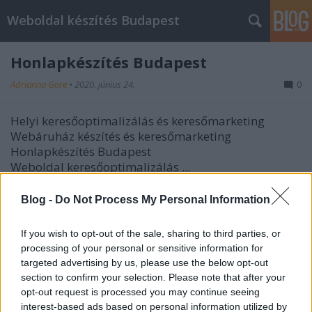
Weboldal készítés Budapest
Honlapkészítés Budapest
Adrianna Gore
•
2020. június 24.
0
Helyi keresőoptimalizálás és keresőmarketing
Webáruház készítés és keresőmarketing
Honlapkészítés Budapest
Weboldal keresőoptimalizálás ...
Webáruház marketing Budapest
Blog -
Do Not Process My Personal Information
Adrianna Gore
•
2020. május 31.
0
If you wish to opt-out of the sale, sharing to third parties, or
processing of your personal or sensitive information for
Webáruház marketing Budapest
targeted advertising by us, please use the below opt-out
Reklámmentes honlapkészítés Webáruház
section to confirm your selection. Please note that after your
marketing Budapest
opt-out request is processed you may continue seeing
Korlátlan webtárhely méret.
interest-based ads based on personal information utilized by